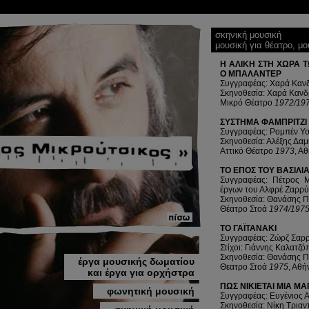
σκηνική μουσική
μουσική για θέατρο, μ
Η ΑΛΙΚΗ ΣΤΗ ΧΩΡΑ 
Ο ΜΠΑΛΑΝΤΕΡ
Συγγραφέας: Χαρά Καν
Σκηνοθεσία: Χαρά Κανδ
Μικρό Θέατρο
1972/19
ΣΥΣΤΗΜΑ ΦΑΜΠΡΙΤΖΙ
Συγγραφέας: Ρομπέν Υ
Σκηνοθεσία: Αλέξης Δαμ
Αττικό Θέατρο
1973
, Α
ΤΟ ΕΠΟΣ ΤΟΥ ΒΑΣΙΛΙ
Συγγραφέας: Πέτρος Μ
έργων του Αλφρέ Ζαρρύ
Σκηνοθεσία: Θανάσης 
Θέατρο Στοά
1974/197
ΤΟ ΓΑΪΤΑΝΑΚΙ
Συγγραφέας: Ζώρζ Σαρ
Στίχοι: Γιάννης Καλατζ
Σκηνοθεσία: Θανάσης 
έργα μουσικής δωματίου
Θεατρο Στοά
1975
, Αθή
και έργα για ορχήστρα
ΠΩΣ ΝΙΚΙΕΤΑΙ ΜΙΑ ΜΑ
φωνητική μουσική
Συγγραφέας: Ευγένιος 
Σκηνοθεσία: Νίκη Τριαν