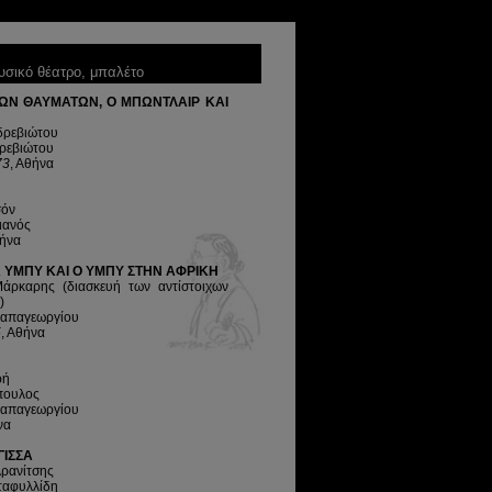
ουσικό θέατρο, μπαλέτο
ΤΩΝ ΘΑΥΜΑΤΩΝ, Ο ΜΠΩΝΤΛΑΙΡ ΚΑΙ
δρεβιώτου
ρεβιώτου
73
, Αθήνα
σόν
ιανός
θήνα
Α ΥΜΠΥ ΚΑΙ Ο ΥΜΠΥ ΣΤΗΝ ΑΦΡΙΚΗ
άρκαρης (διασκευή των αντίστοιχων
)
Παπαγεωργίου
5
, Αθήνα
ρή
όπουλος
Παπαγεωργίου
να
ΓΙΣΣΑ
Αρανίτσης
ταφυλλίδη