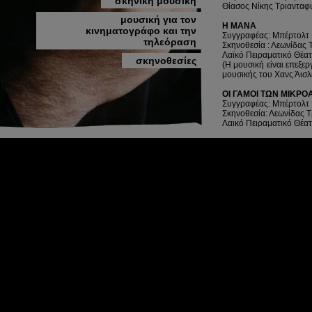
σκηνική μουσική
Θίασος Νίκης Τριανταφ
μουσική για τον
Η ΜΑΝΑ
κινηματογράφο και την
Συγγραφέας: Μπέρτολτ
τηλεόραση
Σκηνοθεσία : Λεωνίδας Τ
Λαϊκό Πειραματικό Θέα
σκηνοθεσίες
(Η μουσική είναι επεξε
μουσικής του Χανς Άισλ
ΟΙ ΓΑΜΟΙ ΤΩΝ ΜΙΚΡΟ
Συγγραφέας: Μπέρτολτ
Σκηνοθεσία: Λεωνίδας Τ
Λαικό Πειραματικό Θέα
ΦΟΥΕΝΤΕ ΟΒΕΧΟΥΝ
Συγγραφέας: Λόπε ντε Β
Στίχοι: Γιώργος Μιχαηλί
Σκηνοθεσία: Γιώργος Μ
Κρατικό Θέατρο Βορεί
Ο ΚΑΛΟΣ ΣΤΡΑΤΙΩΤΗΣ
Συγγραφέας: Σωτήρης
Γιάροσλαβ Χάσεκ)
Στίχοι: Γιάννης Νεγρεπό
Σκηνοθεσία: Κανέλλος 
Θεσσαλικό Θέατρο
197
ΤΡΩΑΔΙΤΙΣΣΕΣ
Συγγραφέας: Ευριπίδης
Σκηνοθεσία: Γιώργος Μ
Ανοιχτό Θέατρο
1977
, 