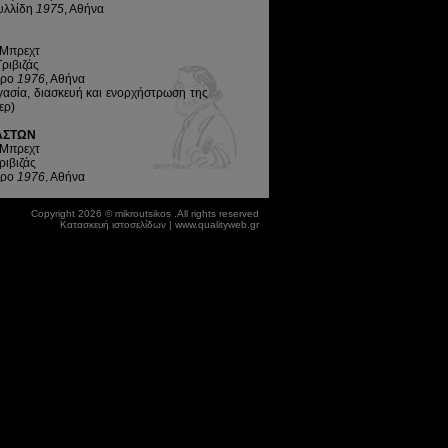
υλλίδη
1975
, Αθήνα
 Μπρεχτ
ριβιζάς
τρο
1976
, Αθήνα
ργασία, διασκευή και ενορχήστρωση της
ερ)
ΑΣΤΩΝ
 Μπρεχτ
ριβιζάς
τρο
1976
, Αθήνα
Α
Copyright 2026 © mikroutsikos .All rights reserved
έγκα
Κατασκευή ιστοσελίδων | www.qualityweb.gr
δης
ιχαηλίδης
ου Ελλάδος
1977
, Θεσσαλονίκη, Αθήνα
 ΣΒΕΙΚ
 Πατατζής (διασκευή του έργου του
ντης
Αποστόλου
7
, Λάρισα, Θεσσαλονίκη
ιχαηλίδης
Θέατρο Λυκαβηττού, Αθήνα